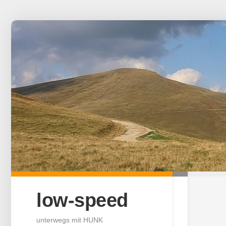
Skip
to
content
low-speed
unterwegs mit HUNK