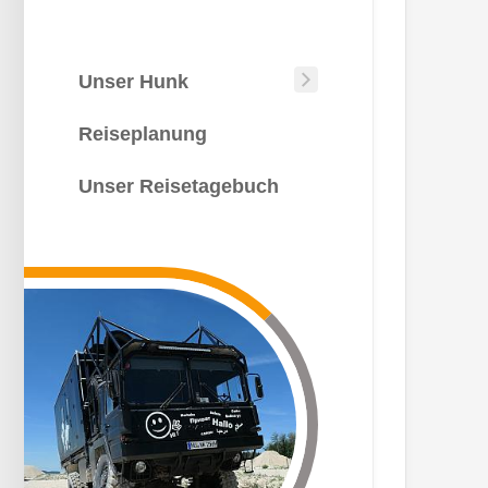
Unser Hunk
Unser
Hunk
Reiseplanung
Wie
kommt
Unser Reisetagebuch
man
auf
die
Idee?
Die
Bauphase