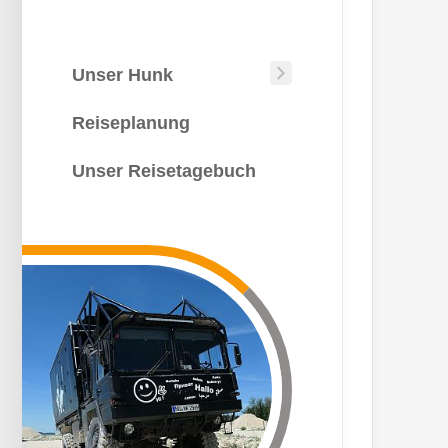
Unser Hunk
Unser
Hunk
Reiseplanung
Wie
kommt
Unser Reisetagebuch
man
auf
die
Idee?
Die
Bauphase