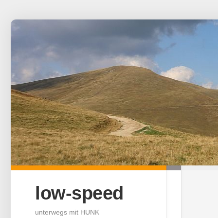
Skip
to
content
low-speed
unterwegs mit HUNK