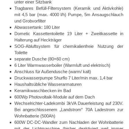
unter einer Sitzbank
Tragbares Befüll-Filtersystem (Keramik und Aktivkohle)
mit 4,5 bar (max. 4000 l/h) Pumpe, 5m Ansaugschlauch
und Grobvorfilter
Abwassertank: 180 Liter
Dometic Kassettentoilette 19 Liter + Zweitkassette in
Halterung auf Heckträger
SOG-Abluftsystem für chemikalienfreie Nutzung der
Toilette
separate Dusche (80×60 cm)
6 Liter Warmwasserboiler (Warmluft und elektrisch)
Anschluss für Außendusche (warm/ kalt)
Druckwasserpumpe Shurflo 7 Liter/min max. 1,4 bar
Haushaltsübliche Wasserarmaturen
Keramikwaschbecken im Bad
600Wp Photovoltaik-Module auf dem Dach
Wechselrichter-Ladekombi 3kVA Dauerleistung auf 230V.
Bei angeschlossenem „Landstrom“ 70A Ladestrom zur
Wohnbatterie (500Ah)
600W DC-DC-Wandler zum Nachladen der Wohnbatterie
mit der Lichtmaschine (bisher deaktiviert weil immer