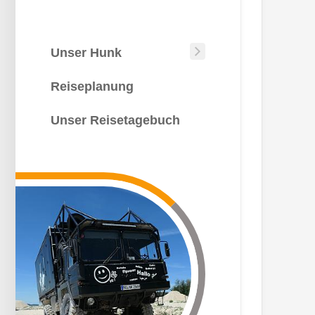
Unser Hunk
Unser
Hunk
Reiseplanung
Wie
kommt
Unser Reisetagebuch
man
auf
die
Idee?
Die
Bauphase