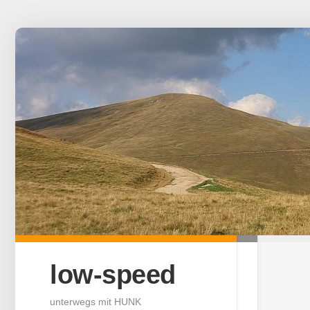
Skip
to
content
low-speed
unterwegs mit HUNK