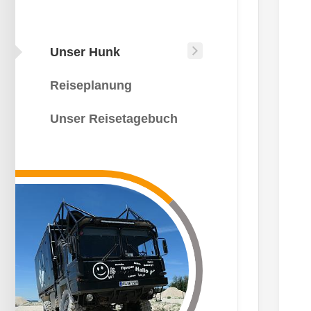
Unser Hunk
Unser
Hunk
Reiseplanung
Wie
kommt
Unser Reisetagebuch
man
auf
die
Idee?
Die
Bauphase