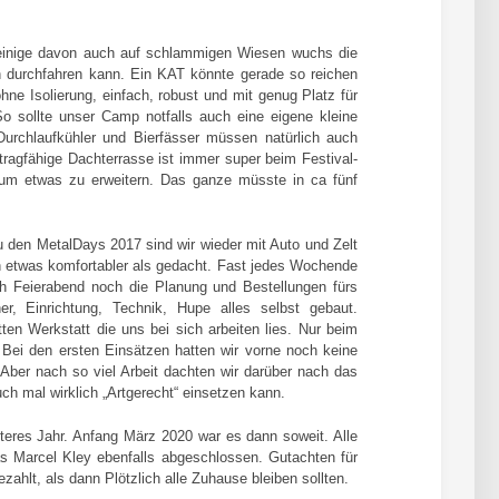
 einige davon auch auf schlammigen Wiesen wuchs die
 durchfahren kann. Ein KAT könnte gerade so reichen
hne Isolierung, einfach, robust und mit genug Platz für
So sollte unser Camp notfalls auch eine eigene kleine
urchlaufkühler und Bierfässer müssen natürlich auch
tragfähige Dachterrasse ist immer super beim Festival-
um etwas zu erweitern. Das ganze müsste in ca fünf
 den MetalDays 2017 sind wir wieder mit Auto und Zelt
h etwas komfortabler als gedacht. Fast jedes Wochende
h Feierabend noch die Planung und Bestellungen fürs
r, Einrichtung, Technik, Hupe alles selbst gebaut.
ten Werkstatt die uns bei sich arbeiten lies. Nur beim
 Bei den ersten Einsätzen hatten wir vorne noch keine
Aber nach so viel Arbeit dachten wir darüber nach das
h mal wirklich „Artgerecht“ einsetzen kann.
teres Jahr. Anfang März 2020 war es dann soweit. Alle
as Marcel Kley ebenfalls abgeschlossen. Gutachten für
zahlt, als dann Plötzlich alle Zuhause bleiben sollten.