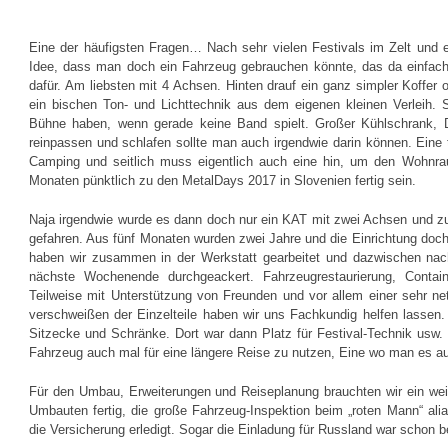
Eine der häufigsten Fragen… Nach sehr vielen Festivals im Zelt und
Idee, dass man doch ein Fahrzeug gebrauchen könnte, das da einfach
dafür. Am liebsten mit 4 Achsen. Hinten drauf ein ganz simpler Koffer o
ein bischen Ton- und Lichttechnik aus dem eigenen kleinen Verleih. 
Bühne haben, wenn gerade keine Band spielt. Großer Kühlschrank, D
reinpassen und schlafen sollte man auch irgendwie darin können. Eine 
Camping und seitlich muss eigentlich auch eine hin, um den Wohnra
Monaten pünktlich zu den MetalDays 2017 in Slovenien fertig sein.
Naja irgendwie wurde es dann doch nur ein KAT mit zwei Achsen und zu
gefahren. Aus fünf Monaten wurden zwei Jahre und die Einrichtung doc
haben wir zusammen in der Werkstatt gearbeitet und dazwischen nac
nächste Wochenende durchgeackert. Fahrzeugrestaurierung, Containe
Fahrzeug
Teilweise mit Unterstützung von Freunden und vor allem einer sehr net
Koffer
verschweißen der Einzelteile haben wir uns Fachkundig helfen lassen.
Sitzecke und Schränke. Dort war dann Platz für Festival-Technik usw. 
Erste
Fahrzeug auch mal für eine längere Reise zu nutzen, Eine wo man es auc
Testfahrten
Für den Umbau, Erweiterungen und Reiseplanung brauchten wir ein wei
Erweiterungen
Umbauten fertig, die große Fahrzeug-Inspektion beim „roten Mann“ ali
die Versicherung erledigt. Sogar die Einladung für Russland war schon be