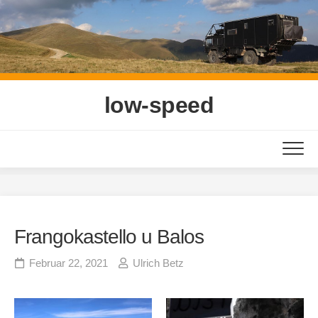
Skip
to
content
low-speed
Frangokastello u Balos
Februar 22, 2021
Ulrich Betz