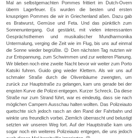
Mal an selbstgemachten Pommes frittiert im Dutch-Overn
überm Lagerfeuer. Es wurden die besten und ersten
knusprigen Pommes die wir in Griechenland aßen. Dazu gab
es Bratwurst, Gemüse und Feta. Und das pünktlich zum
Sonnenuntergang. Gut gestärkt, mit vielen interessanten
Gesprächsthemen und musikalischer Mundharmonika
Untermalung, verging die Zeit wie im Flug, bis uns auf einmal
die Sonne wieder begrüßte. 😉 Den nächsten Tag nutzten wir
zur Entspannung, zum Schwimmen und zur weiteren Planung.
Wir blieben noch eine zweite Nacht bevor wir weiter zum Porto
Katsiki fuhren. Guido ging wieder Klettern. Als wir uns auf
schmaler Straße durch die Olivenbäume zwengten, um
zurück zur Hauptstraße zu gelangen, kam uns gerade bei der
engsten Kurve die Polizei entgegen. Kurzer Schreck. Da diese
Straße nur zum Strand führt, war es eindeutig, dass sie nach
möglichen Campern Ausschau halten wollten. Das Polizeiauto
quetschte sich jedoch rasch an den Rand der Fahrbahn und
winkte uns freundlich vorbei. Ziemlich überrascht und belustigt
setzten wir unseren Weg fort. Auf der Hauptstraße kam uns
sogar noch ein weiteres Polizeiauto entgegen, die uns jedoch