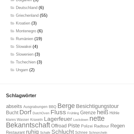
(6)
Deutschland
(55)
Griechenland
(3)
Kroatien
(6)
Montenegro
(19)
Rumänien
(4)
Slowakei
(3)
Slowenien
(3)
Tschechien
(2)
Ungarn
Schlagwörter
Berge
Besichtigungstour
abseits
Ausgrabungen
BBQ
Dorf
Fluss
heiß
Bucht
Grenze
Höhle
DutchOven
Frühling
nette
Lagerfeuer
klares Wasser
Kraxeln
Lockdown
Bekanntschaft
Piste
Offroad
Regen
Radtour
Polizei
ruhig
Schlucht
Restaurant
Schnee
Schafe
Schnorcheln