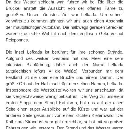
Da das Wetter schlecht war, fuhren wir bei Rio über die
Brücke, anstatt die Aussicht von der offenen Fähre zu
genießen. Unser nächstes Ziel war Lefkada. Um schnell
vorwärts zu kommen gönnten wir uns auch einen Abschnitt
der mautpflichtigen Autobahn. Die halbwegs geraden Strecken
waren eine echte Wohltat nach dem endlosen Gekurve auf
Peloponnes.
Die Insel Lefkada ist berühmt für ihre schönen Strände.
Aufgrund des weißen Gesteins hat das Meer eine sehr
intensive Blaufärbung, daher auch der Name Lefkada
(altgriechisch lefkas = die Weiße). Verbunden mit dem
Festland ist sie über eine Brücke und einem Damm. Der
größte Ort auf der Halbinsel trägt den selben Namen, Lefkada.
Insbesondere die Westküste wollten wir uns anschauen, da
sie vergleichsweise wenig bebaut ist. Der Weg zu unserem
ersten Stopp, dem Strand Kathisma, bot uns auf der einen
Seite einen super Ausblicke auf die Küste und war auf der
anderen Seite gesäuumt von einem dichten Kiefernwald. Der
Kathisma Strand ist sehr gut erreichbar, selbst mit so großen
Fahrzeugen wie unserem. Der Strand und das Wasser waren