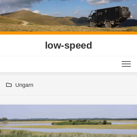
Skip
to
content
low-speed
Ungarn