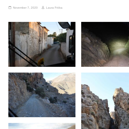
November 7, 2020
Laura Fröba
Fahrzeug
Koffer
Erste
Testfahrten
Erweiterungen