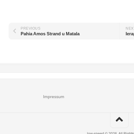
PREVIOUS
NEX
Pahia Amos Strand u Matala
Ier
Impressum
low-speed © 2026. All Right