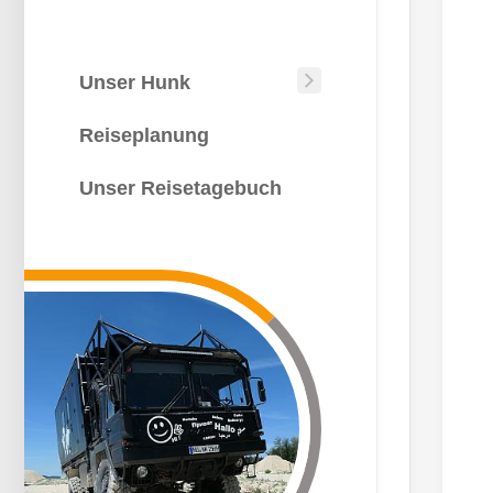
Unser Hunk
Unser
Hunk
Reiseplanung
Wie
kommt
Unser Reisetagebuch
man
auf
die
Idee?
Die
Bauphase