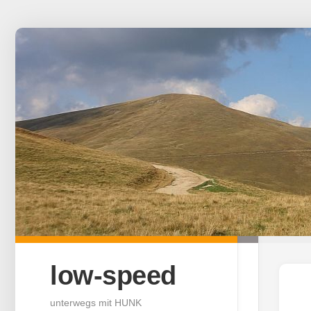
Skip
to
content
low-speed
unterwegs mit HUNK