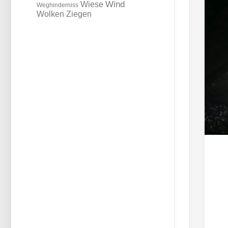
Wind
Wiese
Weghinderniss
Wolken
Ziegen