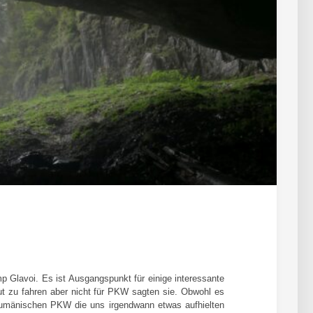
 Glavoi. Es ist Ausgangspunkt für einige interessante
ut zu fahren aber nicht für PKW sagten sie. Obwohl es
n rumänischen PKW die uns irgendwann etwas aufhielten