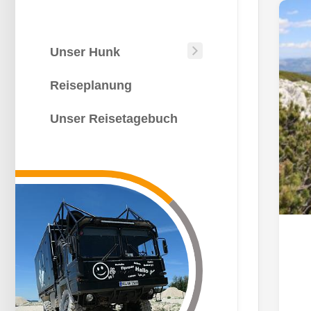
Unser Hunk
Unser
Hunk
Reiseplanung
Wie
kommt
Unser Reisetagebuch
man
auf
die
Idee?
Die
Bauphase