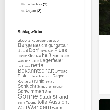
(3)
Tschechien
(2)
Ungarn
Schlagwörter
abseits
Ausgrabungen
BBQ
Berge
Besichtigungstour
Dorf
Fluss
Bucht
DutchOven
heiß
Grenze
Höhle
klares
Frühling
Lagerfeuer
Wasser
Kraxeln
nette
Lockdown
Bekanntschaft
Offroad
Piste
Regen
Radtour
Polizei
ruhig
Restaurant
Schafe
Schlucht
Schnee
Schnorcheln
Schwimmen
See
Sonne
Strand
Stadt
tolle Aussicht
Taverne
Sturm
Wandern
Wald
warm