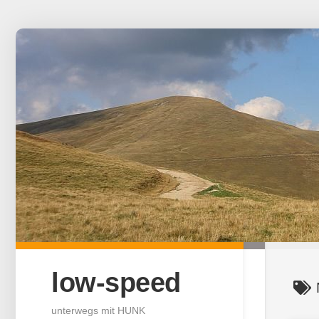
Skip
to
content
low-speed
unterwegs mit HUNK