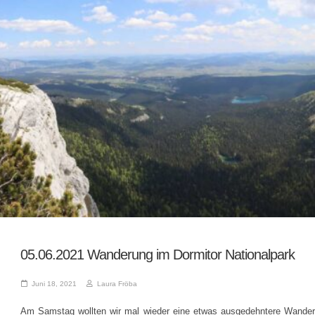
Fahrzeug
Koffer
Erste
05.06.2021 Wanderung im Dormitor Nationalpark
Testfahrten
Erweiterungen
Juni 18, 2021
Laura Fröba
Am Samstag wollten wir mal wieder eine etwas ausgedehntere Wander