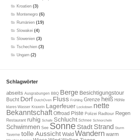
(3)
Kroatien
(6)
Montenegro
(19)
Rumänien
(4)
Slowakei
(3)
Slowenien
(3)
Tschechien
(2)
Ungarn
Schlagwörter
Berge
Besichtigungstour
abseits
Ausgrabungen
BBQ
Dorf
Fluss
heiß
Bucht
Grenze
Höhle
DutchOven
Frühling
nette
Lagerfeuer
klares Wasser
Kraxeln
Lockdown
Bekanntschaft
Piste
Offroad
Regen
Radtour
Polizei
ruhig
Schlucht
Restaurant
Schnee
Schafe
Schnorcheln
Sonne
Strand
Stadt
Schwimmen
See
Sturm
Wandern
tolle Aussicht
Wald
warm
Taverne